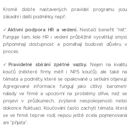
Kromě dobře nastavených pravidel programu jsou
zásadní i další podmínky, např.:
Aktivní podpora HR a vedení.
✓
Nestačí benefit "mít".
Funguje tam, kde HR i vedení průběžně vysvětlují smysl,
připomínají dostupnost a pomáhají budovat důvěru v
proces.
Pravidelné sbírání zpětné vazby.
✓
Nejen na kvalitu
koučů (některé firmy měří i NPS koučů), ale také na
témata a podněty, které se opakovaně u setkání objevují.
Agregované informace fungují jako citlivý barometr
nálady ve firmě a upozorní na problémy dříve, než se
projeví v průzkumech, zvýšené nespokojenosti nebo
dokonce fluktuaci. Koučování často zachytí témata, která
se ve firmě teprve rodí, nejsou ještě zcela pojmenovaná
ani "přijata".