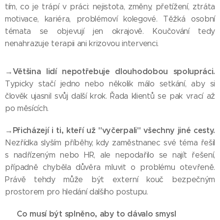
tím, co je trápí v práci: nejistota, změny, přetížení, ztráta
motivace, kariéra, problémoví kolegové. Těžká osobní
témata se objevují jen okrajově. Koučování tedy
nenahrazuje terapii ani krizovou intervenci.
Většina lidí nepotřebuje dlouhodobou spolupráci.
→
Typicky stačí jedno nebo několik málo setkání, aby si
člověk ujasnil svůj další krok. Řada klientů se pak vrací až
po měsících.
Přicházejí i ti, kteří už "vyčerpali" všechny jiné cesty.
→
Nezřídka slyším příběhy, kdy zaměstnanec své téma řešil
s nadřízeným nebo HR, ale nepodařilo se najít řešení,
případně chyběla důvěra mluvit o problému otevřeně.
Právě tehdy může být externí kouč bezpečným
prostorem pro hledání dalšího postupu.
Co musí být splněno, aby to dávalo smysl
🎯