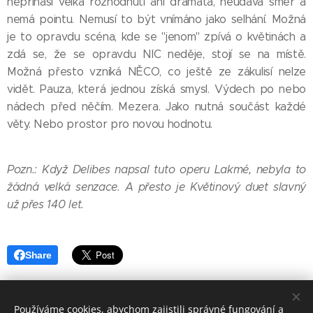
nepřináší velká rozhodnutí ani dramata, neudává směr a
nemá pointu. Nemusí to být vnímáno jako selhání. Možná
je to opravdu scéna, kde se "jenom" zpívá o květinách a
zdá se, že se opravdu NIC neděje, stojí se na místě.
Možná přesto vzniká NĚCO, co ještě ze zákulisí nelze
vidět. Pauza, která jednou získá smysl. Výdech po nebo
nádech před něčím. Mezera. Jako nutná součást každé
věty. Nebo prostor pro novou hodnotu.
Pozn.: Když Delibes napsal tuto operu
Lakmé
, nebyla to
žádná velká senzace. A přesto je Květinový duet slavný
už přes 140 let.
Share
Používáme cookies, abychom zajistili správné fungování a