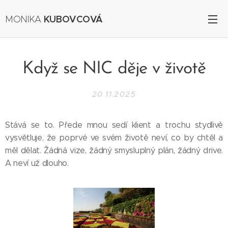
KUBOVCOVÁ
MONIKA
Když se NIC děje v životě
20.11.2025
Stává se to. Přede mnou sedí klient a trochu stydlivě
vysvětluje, že poprvé ve svém životě neví, co by chtěl a
měl dělat. Žádná vize, žádný smysluplný plán, žádný drive.
A neví už dlouho.