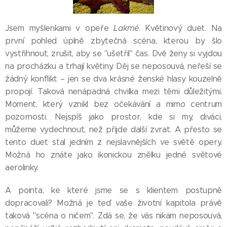
Jsem myšlenkami v opeře
Lakmé
. Květinový duet. Na
první pohled úplně zbytečná scéna, kterou by šlo
vystřihnout, zrušit, aby se "ušetřil" čas. Dvě ženy si vyjdou
na procházku a trhají květiny. Děj se neposouvá, neřeší se
žádný konflikt – jen se dva krásné ženské hlasy kouzelně
propojí. Taková nenápadná chvilka mezi těmi důležitými.
Moment, který vznikl bez očekávání a mimo centrum
pozornosti. Nejspíš jako prostor, kde si my, diváci,
můžeme vydechnout, než přijde další zvrat. A přesto se
tento duet stal jedním z nejslavnějších ve světě opery.
Možná ho znáte jako ikonickou znělku jedné světové
aerolinky.
A pointa, ke které jsme se s klientem postupně
dopracovali? Možná je teď vaše životní kapitola právě
taková "scéna o ničem". Zdá se, že vás nikam neposouvá,