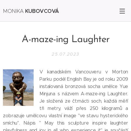
KUBOVCOVÁ
MONIKA
A-maze-ing Laughter
25.07.2023
V kanadském Vancouveru v Morton
Parku podél English Bay je od roku 2009
instalovaná bronzová socha umělce Yue
Minjuna s názvem A-maze-ing Laughter.
Je složená ze čtrnácti soch, každá měří
tři metry, váží přes 250 kilogramů a
zobrazuje umělcovu vlastní image "ve stavu hysterického
smíchu". Nápis " May this sculpture inspire laughter
playfulness and joy in all who experience it" je součástí