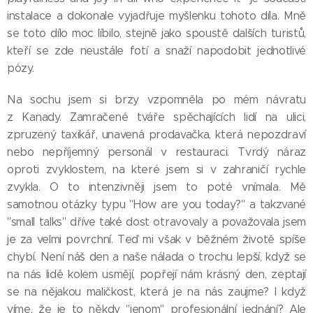
instalace a dokonale vyjadřuje myšlenku tohoto díla. Mně
se toto dílo moc líbilo, stejně jako spoustě dalších turistů,
kteří se zde neustále fotí a snaží napodobit jednotlivé
pózy.
Na sochu jsem si brzy vzpomněla po mém návratu
z Kanady. Zamračené tváře spěchajících lidí na ulici,
zpruzený taxikář, unavená prodavačka, která nepozdraví
nebo nepříjemný personál v restauraci. Tvrdý náraz
oproti zvyklostem, na které jsem si v zahraničí rychle
zvykla. O to intenzivněji jsem to poté vnímala. Mě
samotnou otázky typu "How are you today?" a takzvané
"small talks" dříve také dost otravovaly a považovala jsem
je za velmi povrchní. Teď mi však v běžném životě spíše
chybí. Není náš den a naše nálada o trochu lepší, když se
na nás lidé kolem usmějí, popřejí nám krásný den, zeptají
se na nějakou maličkost, která je na nás zaujme? I když
víme, že je to někdy "jenom" profesionální jednání? Ale