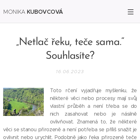
KUBOVCOVÁ
MONIKA
„Netlač řeku, teče sama.“
Souhlasíte?
16.06.2023
Toto rčení vyjadřuje myšlenku, že
některé věci nebo procesy mají svůj
vlastní průběh a není třeba se do
nich zasahovat nebo je násilně
ovlivňovat. Znamená to, že některé
věci se stanou přirozeně a není potřeba se příliš snažit je
ovlivnit nebo urychlit. Podobně jako řeka přirozeně teče