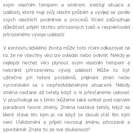
svým vlastním tempem a směrem, existují situace a
události, které mají svůj vlastní průběh a vyvíjejí se podle
svých vlastních podmínek a procesů. Rčení zdůrazňuje
důležitost přijetí těchto přirozených toků a respektování
přirozeného vývoje událostí.
V kontextu lidského života může toto rčení odkazovat na
to, že ne všechny věci lze ovládat nebo ovlivnit. Někdy je
nejlepší nechat věci plynout svým vlastním tempem a
nebránit přirozenému vývoji událostí. Může to být
užitečné při řešení problémů, přijímání změn nebo
vyrovnávání se s nepředvídatelnými situacemi. Někdy
změna nastane až tehdy, když o ni přestaneme usilovat.
V psychologii se s tímto můžeme také setkat pod názvem
paradoxní teorie změny. Změna nastává tehdy, když se
klient stává tím, kým je, ne když se zkouší stát tím, kým
není. Uvědomění a přijetí navozují změnu přirozeně a
spontánně. Znáte to ze své zkušenosti?