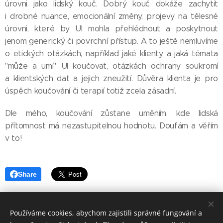
úrovni jako lidský kouč. Dobrý kouč dokáže zachytit
i drobné nuance, emocionální změny, projevy na tělesné
úrovni, které by UI mohla přehlédnout a poskytnout
jenom generický či povrchní přístup. A to ještě nemluvíme
o etických otázkách, například jaké klienty a jaká témata
"může a umí" UI koučovat, otázkách ochrany soukromí
a klientských dat a jejich zneužití. Důvěra klienta je pro
úspěch koučování či terapií totiž zcela zásadní.
Dle mého, koučování zůstane uměním, kde lidská
přítomnost má nezastupitelnou hodnotu. Doufám a věřím
v to!
Share
Používáme cookies, abychom zajistili správné fungování a