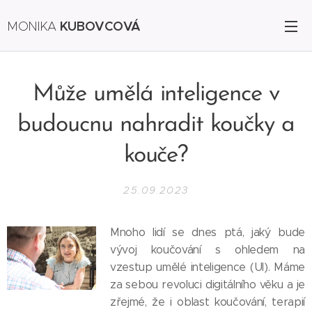
KUBOVCOVÁ
MONIKA
Může umělá inteligence v
budoucnu nahradit koučky a
kouče?
25.09.2023
Mnoho lidí se dnes ptá, jaký bude
vývoj koučování s ohledem na
vzestup umělé inteligence (UI). Máme
za sebou revoluci digitálního věku a je
zřejmé, že i oblast koučování, terapií