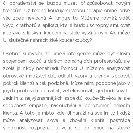
či poradenství se budou muset přizpůsobovat novým
trendům. Už teď se koučuje či vedou terapie online, dříve
věc zcela nevídaná. A funguje to. Můžeme rovněž vidět
vývoj chatbotů a aplikací, které budou schopny simulovat
interakci s lidským koučem na stále vyšší úrovni. Ale může
UI skutečně nahradit živé kouče/koučky?
Osobně si myslím, že umělá inteligence může být silným
spojencem koučů a dalších pomáhajících profesionálů, ale
zcela je nikdy nenahradí. Pomocí UI můžeme analyzovat
obrovské množství dat, odhalit vzory a trendy, sledovat
pokrok klientů a tak podobně. Může nám, podobně jako v
jiných profesích, pomáhat, zefektivňovat, zjednodušovat…
Jedním z nejvýznamnějších aspektů kouče-člověka je ale
schopnost empatie, naslouchání a porozumění emocím
klienta. A toto je místo, kde UI naráží na své limity. I když
může analyzovat slova a chování klienta, postrádá
schopnost rozpoznat a vcítit se do emocí na stejné